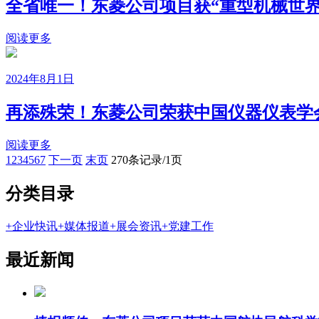
全省唯一！东菱公司项目获“重型机械世界
阅读更多
2024年8月1日
再添殊荣！东菱公司荣获中国仪器仪表学
阅读更多
1
2
3
4
5
6
7
下一页
末页
270条记录/1页
分类目录
+
企业快讯
+
媒体报道
+
展会资讯
+
党建工作
最近新闻