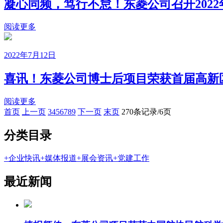
凝心同频，笃行不怠！东菱公司召开202
阅读更多
2022年7月12日
喜讯！东菱公司博士后项目荣获首届高新
阅读更多
首页
上一页
3
4
5
6
7
8
9
下一页
末页
270条记录/6页
分类目录
+
企业快讯
+
媒体报道
+
展会资讯
+
党建工作
最近新闻