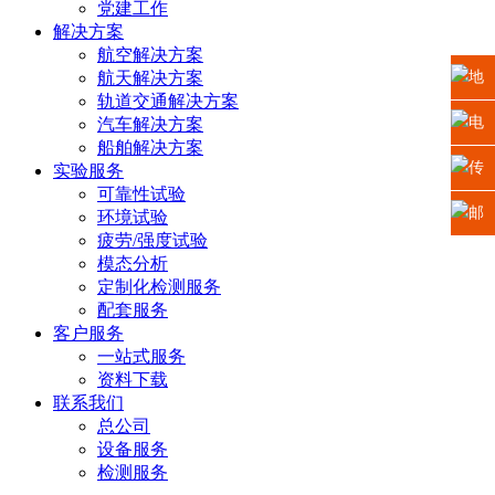
党建工作
解决方案
航空解决方案
航天解决方案
地
轨道交通解决方案
址：
电
汽车解决方案
船舶解决方案
江苏
话：
传
实验服务
可靠性试验
省苏
0512-
真：
邮
环境试验
疲劳/强度试验
州高
6665
0512-
箱：
模态分析
定制化检测服务
新区
2225
6665
xiaosh
配套服务
客户服务
科技
5669
一站式服务
资料下载
城龙
联系我们
总公司
山路2
设备服务
检测服务
号