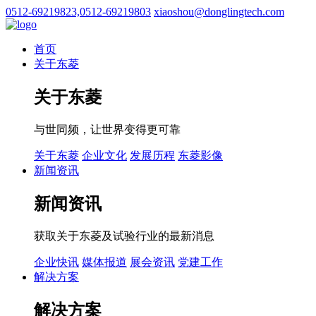
0512-69219823,0512-69219803
xiaoshou@donglingtech.com
首页
关于东菱
关于东菱
与世同频，让世界变得更可靠
关于东菱
企业文化
发展历程
东菱影像
新闻资讯
新闻资讯
获取关于东菱及试验行业的最新消息
企业快讯
媒体报道
展会资讯
党建工作
解决方案
解决方案