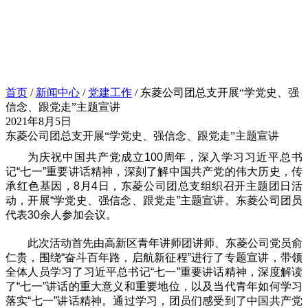
首页
/
新闻中心
/
党建工作
/ 东菱公司团总支开展“学党史、强
信念、跟党走”主题宣讲
2021年8月5日
东菱公司团总支开展“学党史、强信念、跟党走”主题宣讲
为庆祝中国共产党成立100周年，深入学习习近平总书
记“七一”重要讲话精神，深刻了解中国共产党的伟大历史，传
承红色基因，8月4日，东菱公司团总支组织召开主题团日活
动，开展“学党史、强信念、跟党走”主题宣讲。东菱公司团员
代表30余人参加会议。
此次活动首先由高新区青年讲师团讲师、东菱公司党员俞
仁贵，围绕“奋斗百年路，启航新征程”进行了专题宣讲，带领
全体人员学习了习近平总书记“七一”重要讲话精神，深度解读
了“七一”讲话的重大意义和重要地位，以及当代青年如何学习
落实“七一”讲话精神。通过学习，团员们感受到了中国共产党