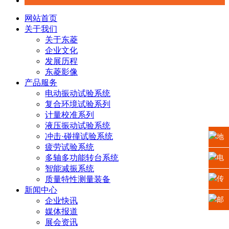
网站首页
关于我们
关于东菱
企业文化
发展历程
东菱影像
产品服务
电动振动试验系统
复合环境试验系列
计量校准系列
液压振动试验系统
冲击·碰撞试验系统
地
疲劳试验系统
多轴多功能转台系统
址：
电
智能减振系统
江苏
话：
质量特性测量装备
传
新闻中心
省苏
0512-
真：
邮
企业快讯
媒体报道
州高
6665
0512-
箱：
展会资讯