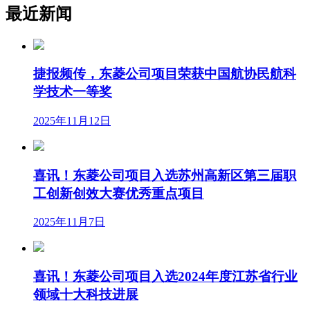
最近新闻
捷报频传，东菱公司项目荣获中国航协民航科
学技术一等奖
2025年11月12日
喜讯！东菱公司项目入选苏州高新区第三届职
工创新创效大赛优秀重点项目
2025年11月7日
喜讯！东菱公司项目入选2024年度江苏省行业
领域十大科技进展