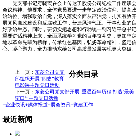
党支部书记府晓宏在会上传达了股份公司纪检工作座谈会
会议精神。他要求，全体党员要进一步坚定政治信仰、提高政
治站位、增强政治自觉，深入落实全面从严治党，扎实有效开
展党风廉政建设和反腐败工作，营造风清气正、干事创业的良
好政治生态。同时，要切实把思想和行动统一到习近平总书记
重要讲话精神上来，全面系统学习党的百年奋斗史，更加坚定
地以革命先辈为榜样，传承红色基因，弘扬革命精神，坚定信
心、凝心聚力，全力推动东菱公司高质量发展实现更大突破。
上一页：
东菱公司党支
分类目录
部组织开展“四史”教育
电影课主题党日活动
下一页：
东菱公司党支部开展“重温百年历程 打造‘最美
窗口’”主题党日活动
+
企业快讯
+
媒体报道
+
展会资讯
+
党建工作
最近新闻