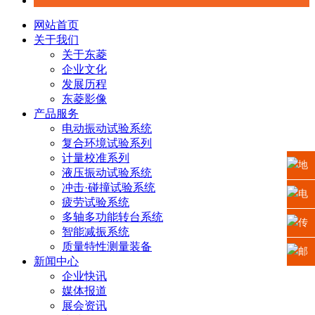
网站首页
关于我们
关于东菱
企业文化
发展历程
东菱影像
产品服务
电动振动试验系统
复合环境试验系列
计量校准系列
地
液压振动试验系统
冲击·碰撞试验系统
址：
电
疲劳试验系统
多轴多功能转台系统
江苏
话：
传
智能减振系统
质量特性测量装备
省苏
0512-
真：
邮
新闻中心
企业快讯
州高
6665
0512-
箱：
媒体报道
展会资讯
新区
2225
6665
xiaosh