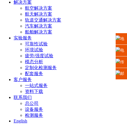
解决方案
航空解决方案
航天解决方案
轨道交通解决方案
汽车解决方案
船舶解决方案
实验服务
地
可靠性试验
环境试验
址：
电
疲劳/强度试验
模态分析
江苏
话：
传
定制化检测服务
省苏
0512-
配套服务
真：
邮
客户服务
州高
6665
0512-
箱：
一站式服务
资料下载
新区
2225
6665
xiaosh
联系我们
总公司
科技
5669
设备服务
检测服务
城龙
English