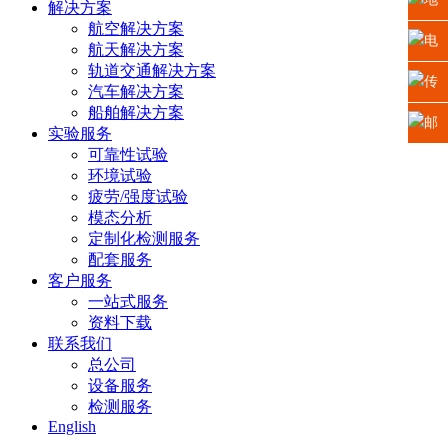
解决方案
航空解决方案
址：
电
航天解决方案
轨道交通解决方案
江苏
话：
传
汽车解决方案
船舶解决方案
省苏
0512-
真：
邮
实验服务
可靠性试验
州高
6665
0512-
箱：
环境试验
疲劳/强度试验
新区
2225
6665
xiaosh
模态分析
定制化检测服务
科技
5669
配套服务
客户服务
城龙
一站式服务
山路2
资料下载
联系我们
号
总公司
设备服务
检测服务
English