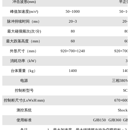
冲击波形(mm)
半正
峰值加速度(m/s²)
50~1000
50~10
脉冲持续时间（ms）
20~3
20~
最大碰撞频次(次/分)
80
80
最大跌落高度（mm）
60
60
外形尺寸（mm）
920×700×1240
920×700
消耗功率（kW）
3
台体重量（kg）
1400
140
电源
三相380V 
控制柜型号
SCL
控制柜尺寸(LxWxH:mm)
670×600
测控系统
Shock
使用标准
GJB150 GJB360 GB/T
备注
1、最大加速度，最大碰撞频次均为空载指标；2、S