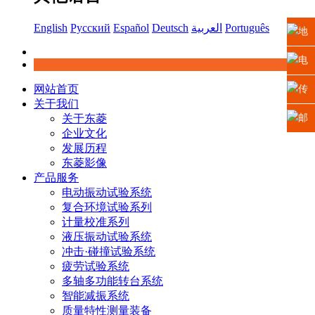
English
Русский
Español
Deutsch
العربية
Português
地
址：
电
江苏
网站首页
话：
传
关于我们
省苏
0512-
真：
关于东菱
邮
企业文化
州高
6665
0512-
箱：
发展历程
东菱影像
新区
2225
6665
xiaosh
产品服务
电动振动试验系统
科技
5669
复合环境试验系列
计量校准系列
城龙
液压振动试验系统
冲击·碰撞试验系统
山路2
疲劳试验系统
多轴多功能转台系统
号
智能减振系统
质量特性测量装备