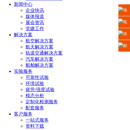
新闻中心
企业快讯
地
媒体报道
址：
电
展会资讯
党建工作
江苏
话：
传
解决方案
航空解决方案
省苏
0512-
真：
邮
航天解决方案
轨道交通解决方案
州高
6665
0512-
箱：
汽车解决方案
船舶解决方案
新区
2225
6665
xiaosh
实验服务
可靠性试验
科技
5669
环境试验
疲劳/强度试验
城龙
模态分析
定制化检测服务
山路2
配套服务
客户服务
号
一站式服务
资料下载