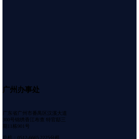
广州办事处
广东省广州市番禺区汉溪大道
300号锦绣香江布查 特官邸三
期11栋901号
总机：0512-6665 2225分机