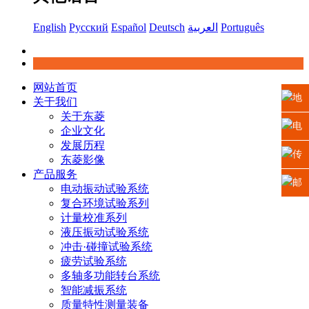
English
Русский
Español
Deutsch
العربية
Português
网站首页
地
关于我们
关于东菱
址：
电
企业文化
发展历程
江苏
话：
传
东菱影像
产品服务
省苏
0512-
真：
邮
电动振动试验系统
复合环境试验系列
州高
6665
0512-
箱：
计量校准系列
液压振动试验系统
新区
2225
6665
xiaosh
冲击·碰撞试验系统
疲劳试验系统
科技
5669
多轴多功能转台系统
智能减振系统
城龙
质量特性测量装备