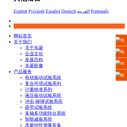
English
Русский
Español
Deutsch
العربية
Português
网站首页
地
关于我们
关于东菱
址：
电
企业文化
发展历程
江苏
话：
传
东菱影像
产品服务
省苏
0512-
真：
邮
电动振动试验系统
复合环境试验系列
州高
6665
0512-
箱：
计量校准系列
液压振动试验系统
新区
2225
6665
xiaosh
冲击·碰撞试验系统
疲劳试验系统
科技
5669
多轴多功能转台系统
智能减振系统
城龙
质量特性测量装备